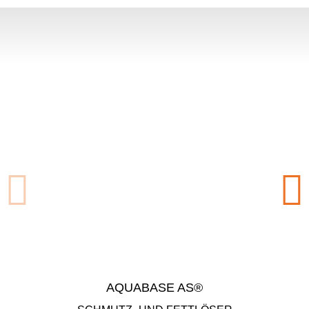
PRODUKTE
AQUA­BA­SE AS®