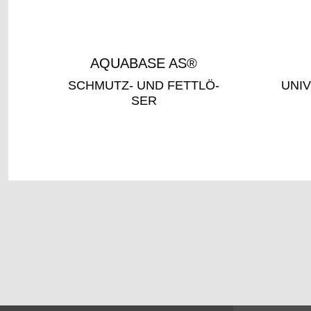
AQUA­BA­SE AS®
SCHMUTZ- UND FETT­LÖ­
UNI­V
SER