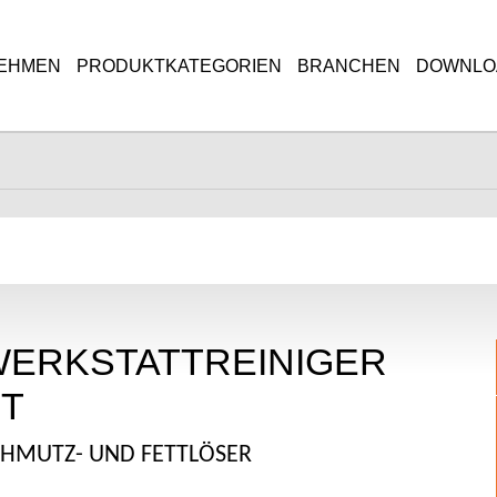
EHMEN
PRODUKTKATEGORIEN
BRANCHEN
DOWNLO
BAUHÖFE
HEIM-UND-KRANKEN
HEIZUNG-SANITÄR-KL
MALER
ERKSTATTREINIGER
MASCHINENBAU
T
CHMUTZ- UND FETTLÖSER