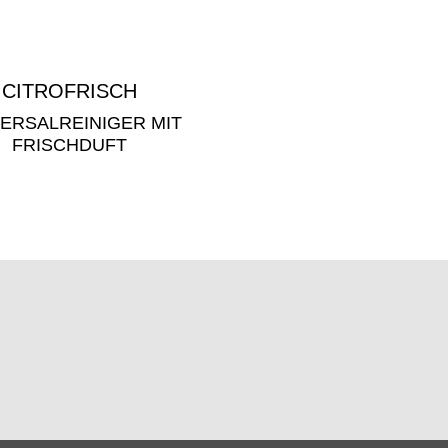
CI­TRO­FRISCH
ER­SAL­REI­NI­GER MIT
FRISCH­DUFT