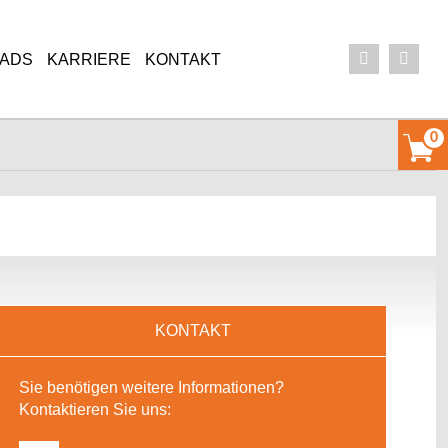
ADS
KARRIERE
KONTAKT
0
DAS SIND WIR
ANSPRECHPARTNER
HAUS
DARUM AMBRATEC
PRODUKTVORFÜHRUNG VEREINBAR
IMA
FAQ
AKTUELLE STELLENANGEBOTE
KONTAKT
Sie benötigen weitere Informationen?
Kontaktieren Sie uns: