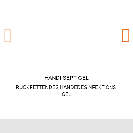
HAN­DI SEPT GEL
RÜCK­FET­TEN­DES HÄN­DE­DES­IN­FEK­TI­ONS-
GEL