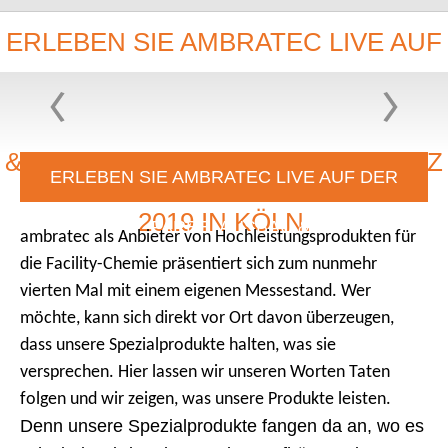
ERLEBEN SIE AMBRATEC LIVE AUF
DER LEITMESSE „FARBE, AUSBAU
& FASSADE“, VOM 20. BIS 23. MÄRZ
ERLEBEN SIE AMBRATEC LIVE AUF DER
2019 IN KÖLN.
LEITMESSE „FARBE, AUSBAU & FASSADE“,
ambratec als Anbieter von Hochleistungsprodukten für
die Facility-Chemie präsentiert sich zum nunmehr
VOM 20. BIS 23. MÄRZ 2019 IN KÖLN.
vierten Mal mit einem eigenen Messestand. Wer
möchte, kann sich direkt vor Ort davon überzeugen,
dass unsere Spezialprodukte halten, was sie
versprechen. Hier lassen wir unseren Worten Taten
folgen und wir zeigen, was unsere Produkte leisten.
Denn unsere Spezialprodukte fangen da an, wo es