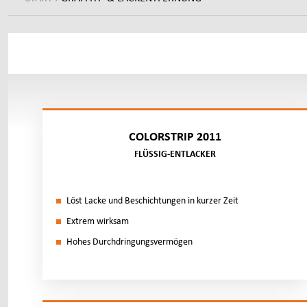
COLORSTRIP 2011
FLÜSSIG-ENTLACKER
Löst La­cke und Be­schich­tun­gen in kur­zer Zeit
Ex­trem wirk­sam
Ho­hes Durch­drin­gungs­ver­mö­gen