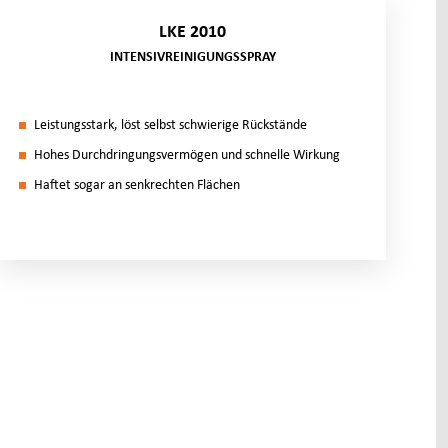
LKE 2010
INTENSIVREINIGUNGSSPRAY
Leis­tungs­stark, löst selbst schwie­ri­ge Rück­stän­de
Ho­hes Durch­drin­gungs­ver­mö­gen und schnel­le Wir­kung
Haf­tet so­gar an senk­rech­ten Flä­chen