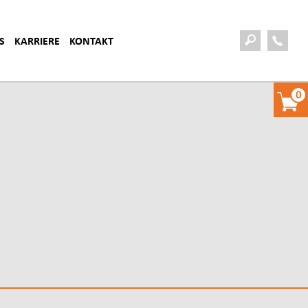
S
KARRIERE
KONTAKT
0
DAS SIND WIR
ANSPRECHPARTNER
US
DARUM AMBRATEC
PRODUKTVORFÜHRUNG VEREINBAREN
A
FAQ
AKTUELLE STELLENANGEBOTE