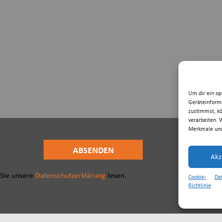
Um dir ein op
Geräteinforma
zustimmst, kö
verarbeiten. 
Merkmale und
Akz
 Sie unsere
Datenschutzerklärung
lesen.
Cookie-
Da
Richtlinie