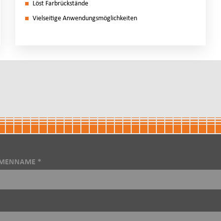
Löst Far­brück­stän­de
Viel­sei­ti­ge An­wen­dungs­mög­lich­kei­ten
RMENNAME *