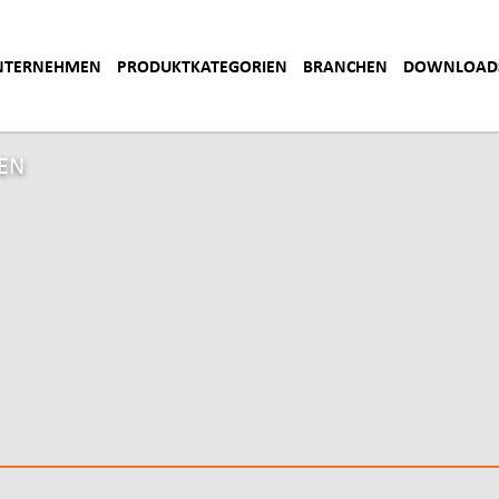
NTERNEHMEN
PRODUKTKATEGORIEN
BRANCHEN
DOWNLOAD
BAUHÖFE
EN
HEIM-UND-KRANKENHA
HEIZUNG-SANITÄR-KLIM
MALER
MASCHINENBAU