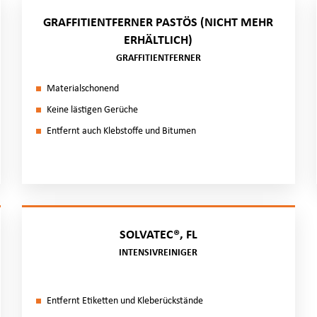
GRAFFITIENTFERNER PASTÖS (NICHT MEHR
ERHÄLTLICH)
GRAFFITIENTFERNER
Ma­te­ri­al­scho­nend
Kei­ne läs­ti­gen Ge­rü­che
Ent­fernt auch Kleb­stof­fe und Bi­tu­men
SOLVATEC®, FL
INTENSIVREINIGER
Ent­fernt Eti­ket­ten und Kle­be­rück­stän­de