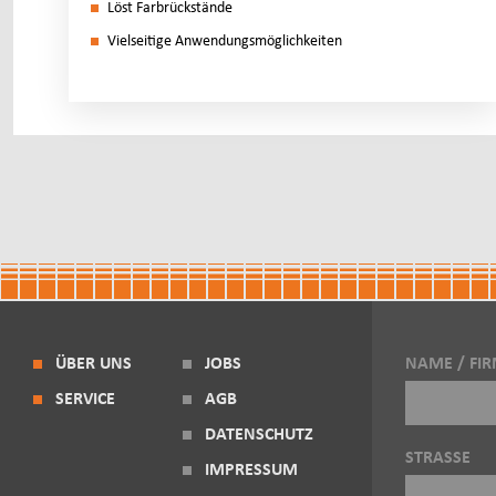
Löst Far­brück­stän­de
Viel­sei­ti­ge An­wen­dungs­mög­lich­kei­ten
ÜBER UNS
JOBS
NAME / FI
SERVICE
AGB
DATENSCHUTZ
STRASSE
IMPRESSUM