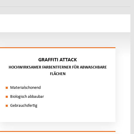
GRAFFITI ATTACK
HOCHWIRKSAMER FARBENTFERNER FÜR ABWASCHBARE
FLÄCHEN
Ma­te­ri­al­scho­nend
Bio­lo­gisch ab­bau­bar
Ge­brauchs­fer­tig