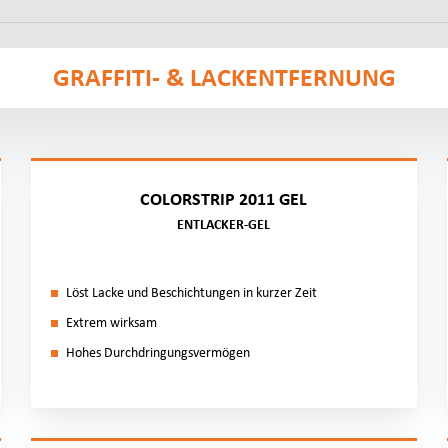
GRAFFITI- & LACKENTFERNUNG
COLORSTRIP 2011 GEL
ENTLACKER-GEL
Löst La­cke und Be­schich­tun­gen in kur­zer Zeit
Ex­trem wirk­sam
Ho­hes Durch­drin­gungs­ver­mö­gen