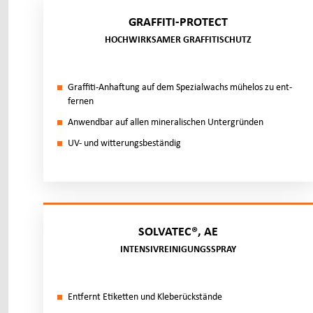
GRAFFITI-PROTECT
HOCHWIRKSAMER GRAFFITISCHUTZ
Graf­fi­ti-An­haf­tung auf dem Spe­zi­al­wachs mu­̈h­elos zu ent­
fer­nen
An­wend­bar auf al­len mi­ne­ra­li­schen Un­ter­grü­nden
UV- und wit­te­rungs­be­stän­dig
SOLVATEC®, AE
INTENSIVREINIGUNGSSPRAY
Ent­fernt Eti­ket­ten und Kle­be­rück­stän­de