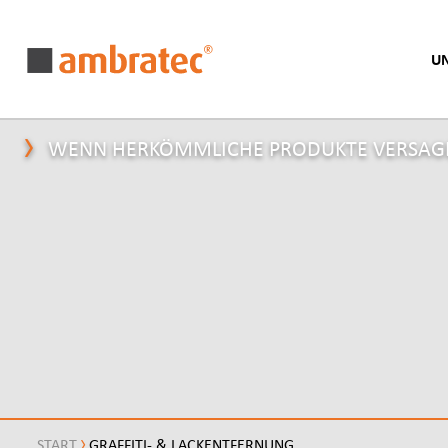
U
WENN HERKÖMMLICHE PRODUKTE VERSAG
START
GRAFFITI- & LACKENTFERNUNG